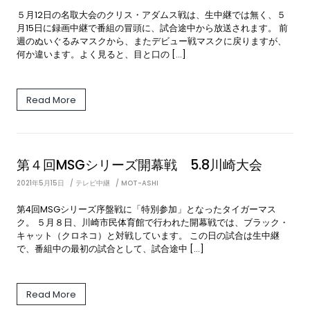
５月12日の名取大会のクリス・アダムス戦は、生中継では無く、５
月15日に録画中継で番組の冒頭に、試合途中から放送されます。 前
週のぬいぐるみマスクから、またデビュー戦マスクに戻りますが、
何か違います。よく見ると、目と口の […]
Read More
第４回MSGシリーズ開幕戦 5.8川崎大会
2021年5月15日
テレビ中継
MOT-ASHI
第4回MSGシリーズ序盤戦に「特別参加」となったタイガーマス
ク。 ５月８日、川崎市民体育館で行われた開幕戦では、ブラック・
キャット（クロネコ）と対戦しています。 この日の試合は生中継
で、番組中の最初の試合として、試合途中 […]
Read More