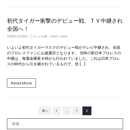
初代タイガー衝撃のデビュー戦、ＴＶ中継され
全国へ！
2021年4月29日
テレビ中継
MOT-ASHI
いよいよ初代タイガーマスクのデビュー戦がテレビ中継され、全国
のプロレスファンにお披露目となります。 当時の新日本プロレスの
中継は、毎週金曜夜８時から行われていました。これは日本プロレ
スの時代から引き継がれているもので、世 […]
Read More
前へ
1
…
7
8
投
稿
の
検
ペ
索:
ー
ジ