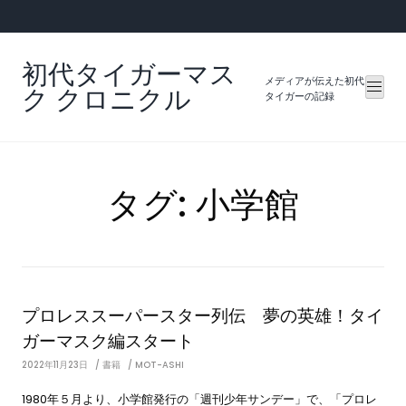
Skip
to
content
初代タイガーマス
メディアが伝えた初代
ク クロニクル
タイガーの記録
タグ:
小学館
プロレススーパースター列伝 夢の英雄！タイ
ガーマスク編スタート
2022年11月23日
書籍
MOT-ASHI
1980年５月より、小学館発行の「週刊少年サンデー」で、「プロレ