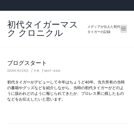
Skip
to
content
初代タイガーマス
メディアが伝えた初代
ク クロニクル
タイガーの記録
ブログスタート
2021年4月24日
半券
MOT-ASHI
初代タイガーがデビューして今年はちょうど40年。当方所有の当時
の書籍やグッズなどを紹介しながら、当時の初代タイガーがどのよ
うに扱われどのように報じられてきたか、プロレス界に残したもの
などをお伝えしたいと思います。