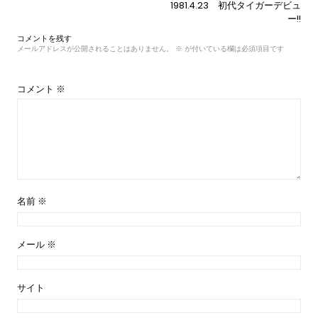
投
1981.4.23 初代タイガーデビュ
稿
ー!!
ナ
コメントを残す
ビ
メールアドレスが公開されることはありません。
※
が付いている欄は必須項目です
ゲ
ー
シ
コメント
※
ョ
ン
名前
※
メール
※
サイト