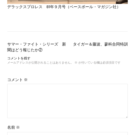
デラックスプロレス 81年９月号（ベースボール・マガジン社）
投
サマー・ファイト・シリーズ 新
タイガー＆藤波、蓼科合同特訓
稿
聞はどう報じたか②
ナ
コメントを残す
ビ
メールアドレスが公開されることはありません。
※
が付いている欄は必須項目です
ゲ
ー
シ
コメント
※
ョ
ン
名前
※