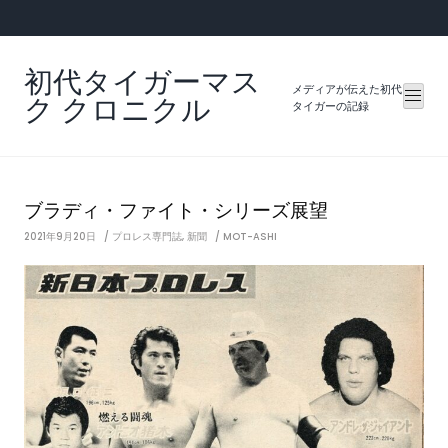
Skip
to
content
初代タイガーマス
メディアが伝えた初代
ク クロニクル
タイガーの記録
ブラディ・ファイト・シリーズ展望
2021年9月20日
プロレス専門誌
,
新聞
MOT-ASHI