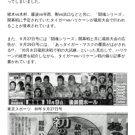
ってしまいました。
猪木vs木村、藤波vs寺西、剛vs浜口などと共に、「闘魂シリーズ」
開幕戦に予定されていたタイガーvsハリケーンが蔵前大会で行われ
ることが発表されています。
また、９月27日号には「闘魂シリーズ」開幕戦と共に蔵前大会の広
告が、９月29日号には、「あっタイガー・マスクの覆面がはがされ
る!?」「10月８日蔵前決戦で初の大試練」といった見出しで、ハリケ
ーンの経歴を紹介しながら、タイガーvsハリケーン戦の煽り記事が
書かれています。
東京スポーツ 81年９月27日号