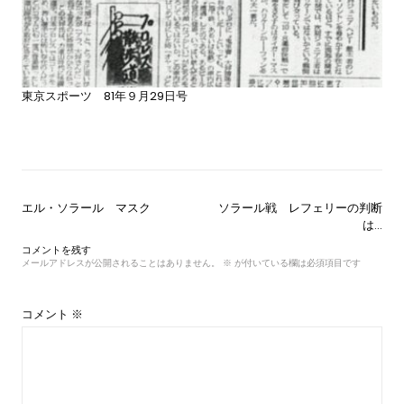
東京スポーツ 81年９月29日号
投
エル・ソラール マスク
ソラール戦 レフェリーの判断
稿
は…
ナ
コメントを残す
ビ
メールアドレスが公開されることはありません。
※
が付いている欄は必須項目です
ゲ
ー
シ
コメント
※
ョ
ン