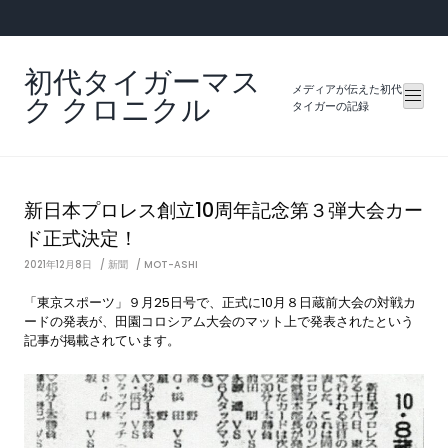
Skip
to
content
初代タイガーマス
メディアが伝えた初代
ク クロニクル
タイガーの記録
新日本プロレス創立10周年記念第３弾大会カー
ド正式決定！
2021年12月8日
新聞
MOT-ASHI
「東京スポーツ」９月25日号で、正式に10月８日蔵前大会の対戦カ
ードの発表が、田園コロシアム大会のマット上で発表されたという
記事が掲載されています。