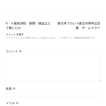
投
11・５蔵前決戦 新聞・雑誌はど
新日本プロレス創立10周年記念
稿
う報じたか
盤 ザ・レスラー
ナ
コメントを残す
ビ
メールアドレスが公開されることはありません。
※
が付いている欄は必須項目です
ゲ
ー
シ
コメント
※
ョ
ン
名前
※
メール
※