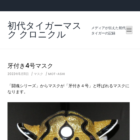
Skip
to
content
初代タイガーマス
メディアが伝えた初代
ク クロニクル
タイガーの記録
牙付き4号マスク
2022年5月11日
マスク
MOT-ASHI
「闘魂シリーズ」からマスクが「牙付き４号」と呼ばれるマスクに
なります。