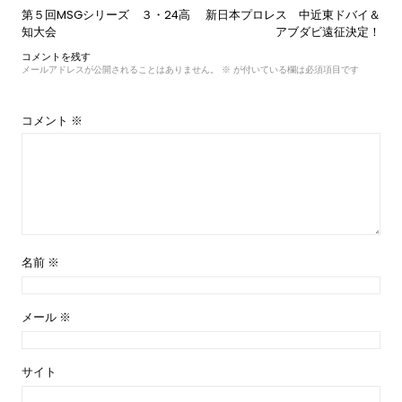
投
第５回MSGシリーズ ３・24高
新日本プロレス 中近東ドバイ＆
稿
知大会
アブダビ遠征決定！
ナ
コメントを残す
ビ
メールアドレスが公開されることはありません。
※
が付いている欄は必須項目です
ゲ
ー
シ
コメント
※
ョ
ン
名前
※
メール
※
サイト