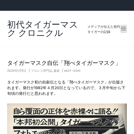
Skip
to
content
初代タイガーマス
メディアが伝えた初代
ク クロニクル
タイガーの記録
タイガーマスク自伝「翔べタイガーマスク」
2023年1月11日
プロレス専門誌
,
書籍
MOT-ASHI
タイガーマスク初の自叙伝となる「翔べタイガーマスク」が出版さ
れます。発行が1982年４月20日となっているので、３月中旬から下
旬頃の発行だと思われます。