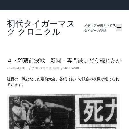
Skip
to
content
初代タイガーマス
メディアが伝えた初代
ク クロニクル
タイガーの記録
４・21蔵前決戦 新聞・専門誌はどう報じたか
2023年4月8日
プロレス専門誌
,
新聞
MOT-ASHI
注目の一戦となった蔵前大会。各紙（誌）で試合の模様が報じられ
ています。