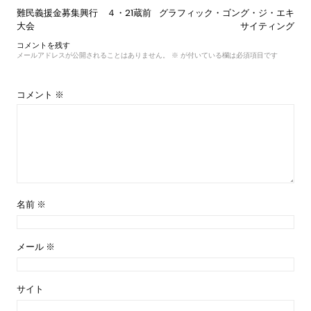
投
難民義援金募集興行 ４・21蔵前
グラフィック・ゴング・ジ・エキ
稿
大会
サイティング
ナ
コメントを残す
ビ
メールアドレスが公開されることはありません。
※
が付いている欄は必須項目です
ゲ
ー
シ
コメント
※
ョ
ン
名前
※
メール
※
サイト