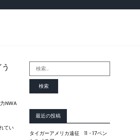
検
どう
索:
力NWA
最近の投稿
れてい
タイガーアメリカ遠征 11・17ペン