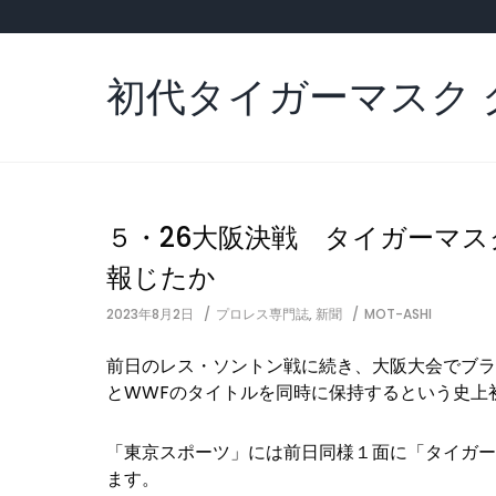
Skip
to
content
初代タイガーマスク 
５・26大阪決戦 タイガーマ
報じたか
2023年8月2日
プロレス専門誌
,
新聞
MOT-ASHI
前日のレス・ソントン戦に続き、大阪大会でブラ
とWWFのタイトルを同時に保持するという史上
「東京スポーツ」には前日同様１面に「タイガー
ます。