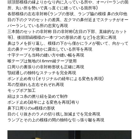
頭頂部模様の縁よりかなり内に入っている所や、オーバーランの箇
所、丸い所を勢いで真っ直ぐに縫っている箇所等)
各部模様の左右非対称(ランプの形状、ランプ脇の模様 鼻の矢印他
目の下のクマのセットの差異、左クマの鼻付近までステッチがオー
バーランしている所の忠実な再現
三本髭のセットの非対称 目の非対称(左目の下部、直線的なカット
等)、後頭部縞模様の一本づつの形状の差 など)を忠実に再現
鼻はラメを折り返し、模様の下から僅かにラメが覗いて、向かって
左の鼻テープが微かに露出している所等を再現
十字テープも当時の縫い方や縫い幅を再現
喉テープは無地の1.6mm綾テープ使用
口周りの裏張りの非対称形状も正確に再現
顎紐通しの独特なステッチを完全再現
ボンド止め有り(オリジナルの経年による変色を再現)
耳の型崩れも左右それぞれ再現
モップボア加工
紐はタコ糸の撚り紐を染めて制作
ボンド止め(経年による変色を再現)有り
鼻下口周りのω模様の形状
目のくり抜きのラメの切り残し加減までを完全再現
ランプとその上の模様の間の独特な引っ張り皺を再現