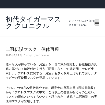
Skip
to
content
初代タイガーマス
メディアが伝えた初代
ク クロニクル
タイガーの記録
二冠伝説マスク 個体再現
2023年8月9日
マスク
MOT-ASHI
様々な人が持っている「お宝」を、専門家が鑑定し、番組独自の見
解に基づいて値段付けを行う「開運！なんでも鑑定団（テレビ東
京）」。プロレスに関する「お宝」も多く取り上げられており、タ
イガーの実使用マスクが登場しています。
その2017年11月22日放送分では、鑑定士の泉高志氏（闘道館館長）
から「プロレスマスクの中で、これ以上の金額が付くものはない、
マスクの頂点といってもいい」と評された、通称「二冠伝説」の実
使用マスクが登場します。