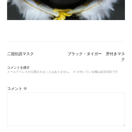
投
二冠伝説マスク
ブラック・タイガー 牙付きマス
稿
ク
ナ
コメントを残す
ビ
メールアドレスが公開されることはありません。
※
が付いている欄は必須項目です
ゲ
ー
シ
コメント
※
ョ
ン