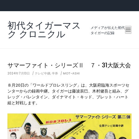
Skip
to
content
初代タイガーマス
メディアが伝えた初代
ク クロニクル
タイガーの記録
サマーファイト・シリーズⅡ ７・31大阪大会
2024年7月13日
テレビ中継
,
半券
MOT-ASHI
８月20日の「ワールドプロレスリング」は、大阪府臨海スポーツセ
ンターからの録画中継。タイガーは藤波辰巳、木村健吾と組み、グ
レッグ・バレンタイン、ダイナマイト・キッド、ブレット・ハート
組と対戦します。