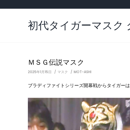
Skip
to
content
初代タイガーマスク 
ＭＳＧ伝説マスク
2025年1月15日
マスク
MOT-ASHI
ブラディファイトシリーズ開幕戦からタイガーは